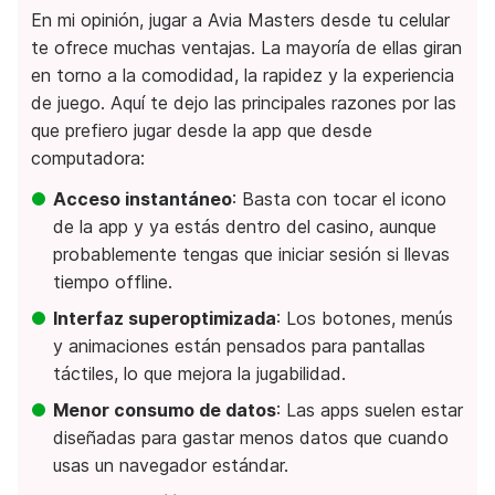
En mi opinión, jugar a Avia Masters desde tu celular
te ofrece muchas ventajas. La mayoría de ellas giran
en torno a la comodidad, la rapidez y la experiencia
de juego. Aquí te dejo las principales razones por las
que prefiero jugar desde la app que desde
computadora:
Acceso instantáneo
: Basta con tocar el icono
de la app y ya estás dentro del casino, aunque
probablemente tengas que iniciar sesión si llevas
tiempo offline.
Interfaz superoptimizada
: Los botones, menús
y animaciones están pensados para pantallas
táctiles, lo que mejora la jugabilidad.
Menor consumo de datos
: Las apps suelen estar
diseñadas para gastar menos datos que cuando
usas un navegador estándar.