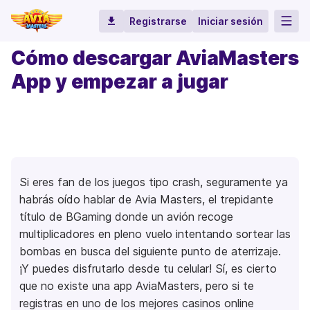
Registrarse
Iniciar sesión
Inicio
Cómo descargar AviaMasters
App y empezar a jugar
Si eres fan de los juegos tipo crash, seguramente ya
habrás oído hablar de Avia Masters, el trepidante
título de BGaming donde un avión recoge
multiplicadores en pleno vuelo intentando sortear las
bombas en busca del siguiente punto de aterrizaje.
¡Y puedes disfrutarlo desde tu celular! Sí, es cierto
que no existe una app AviaMasters, pero si te
registras en uno de los mejores casinos online