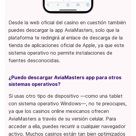
Desde la web oficial del casino en cuestión también
puedes descargar la app AviaMasters, solo que la
plataforma te redirigirá al enlace de descarga de la
tienda de aplicaciones oficial de Apple, ya que este
sistema operativo no permite instalaciones de
fuentes desconocidas.
¿Puedo descargar AviaMasters app para otros
sistemas operativos?
Si usas otro tipo de dispositivo —como una tablet
con sistema operativo Windows—, no te preocupes,
ya que los casinos online mexicanos ofrecen
AviaMasters a través de su versión celular. Para
acceder a ella, puedes recurrir a cualquier navegador
activo. Muchos casinos están tan bien optimizados