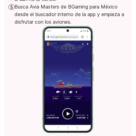
Busca Avia Masters de BGaming para México
5
desde el buscador interno de la app y empieza a
disfrutar con los aviones.