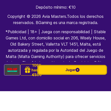
Depósito mínimo: €10
Copyright © 2026 Avia Masters.Todos los derechos
reservados. BGaming es una marca registrada.
*Publicidad | 18+ | Juega con responsabilidad | Stable
Games Ltd, con domicilio social en 206, Wisely House,
Old Bakery Street, Valletta VLT 1451, Malta, está
autorizada y regulada por la Autoridad del Juego de
Malta (Malta Gaming Authority) para ofrecer servicios
de juego Tipo 1 bajo una Licencia de Suministro Crítico
100%
de Juegos B2B (Número de licencia:
Jugar
hasta
€500
MGA/B2B/785/2020, emitida el 18 de marzo de 2021).
(function(m,e,t,r,i,k,a){m[i]=m[i]||function(){(m[i].a=m[i].a||
[]).push(arguments)}; m[i].l=1*new Date(); for (var j = 0; j <
document.scripts.length; j++) {if (document.scripts[j].src